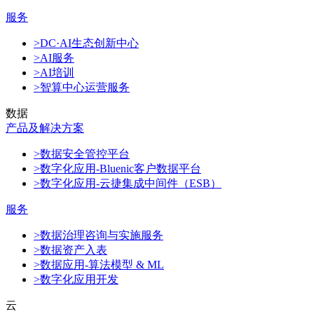
服务
>DC·AI生态创新中心
>AI服务
>AI培训
>智算中心运营服务
数据
产品及解决方案
>数据安全管控平台
>数字化应用-Bluenic客户数据平台
>数字化应用-云捷集成中间件（ESB）
服务
>数据治理咨询与实施服务
>数据资产入表
>数据应用-算法模型 & ML
>数字化应用开发
云