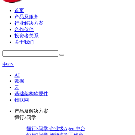
首页
产品及服务
行业解决方案
合作伙伴
投资者关系
关于我们
中
EN
AI
数据
云
基础架构软硬件
物联网
产品及解决方案
恒行3问学
恒行3问学 企业级Agent中台
恒行3问学 智能流程工作台