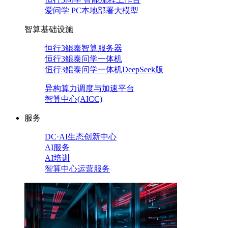
爱问学 PC本地部署大模型
智算基础设施
恒行3鲲泰智算服务器
恒行3鲲泰问学一体机
恒行3鲲泰问学一体机DeepSeek版
异构算力调度与加速平台
智算中心(AICC)
服务
DC·AI生态创新中心
AI服务
AI培训
智算中心运营服务